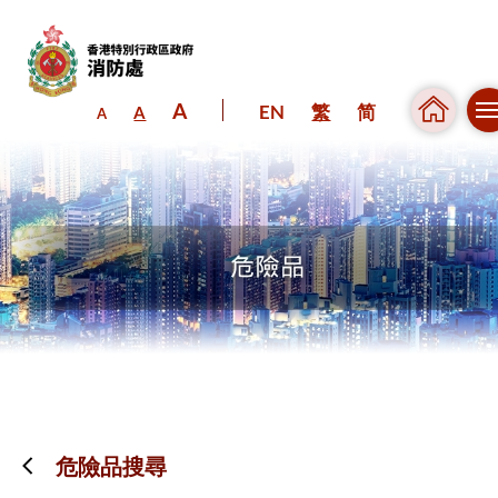
A
EN
繁
简
A
A
跳到內容（按回車鍵）
危險品搜尋