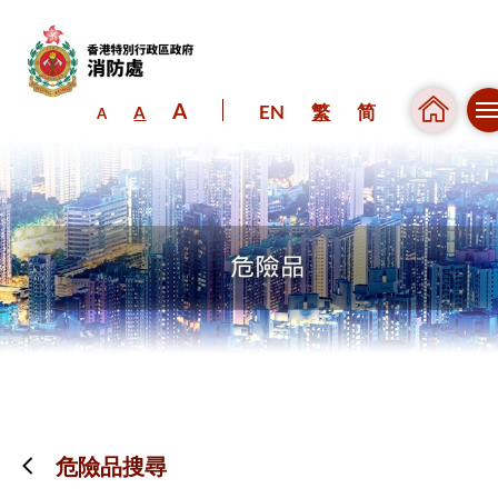
A
EN
繁
简
A
A
跳到內容（按回車鍵）
危險品搜尋