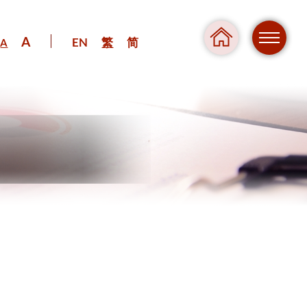
A
EN
繁
简
A
危險
壓力