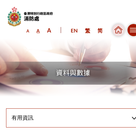
A
EN
繁
简
A
A
跳到內容（按回車鍵）