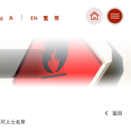
A
EN
繁
简
A
危險
返回
壓力
的認可人士名單