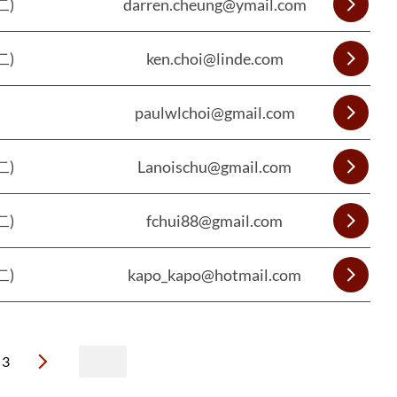
二)
darren.cheung@ymail.com
二)
ken.choi@linde.com
paulwlchoi@gmail.com
二)
Lanoischu@gmail.com
二)
fchui88@gmail.com
二)
kapo_kapo@hotmail.com
3