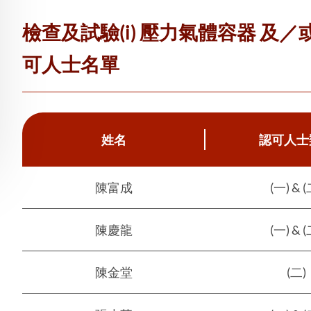
檢查及試驗(i) 壓力氣體容器 及／或
可人士名單
姓名
認可人士
陳富成
(一) & (
陳慶龍
(一) & (
陳金堂
(二)