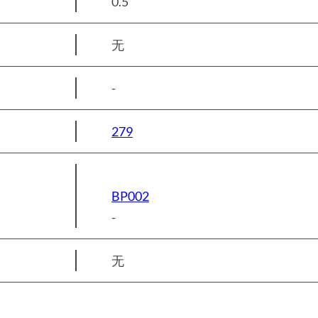
0.5
无
-
279
BP002
-
无