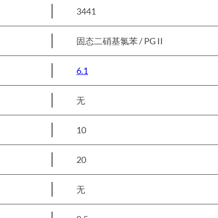
3441
固态二硝基氯苯 / PG II
6.1
无
10
20
无