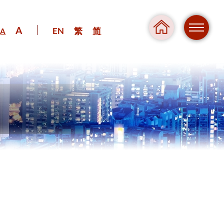
A
EN
繁
简
A
危险
压力