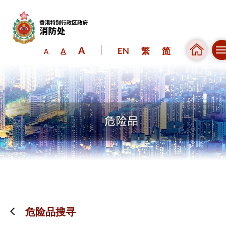
A
EN
繁
简
A
A
跳到内容（按回车键）
危险品搜寻