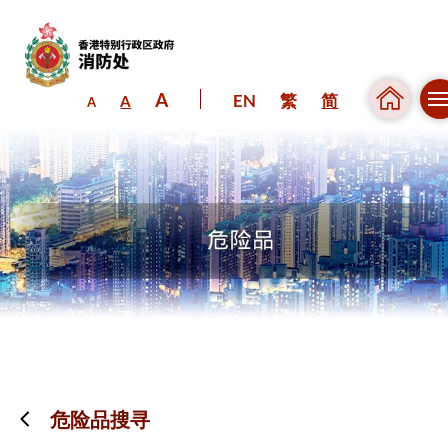
A
EN
繁
简
A
A
跳到内容（按回车键）
危险品搜寻