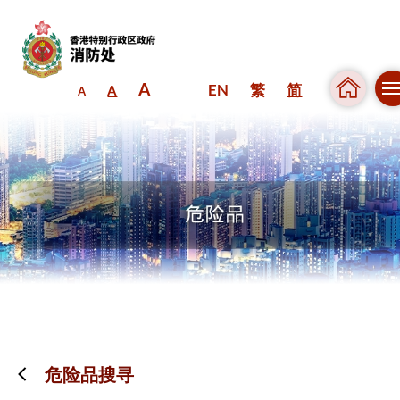
A
EN
繁
简
A
A
跳到内容（按回车键）
危险品搜寻