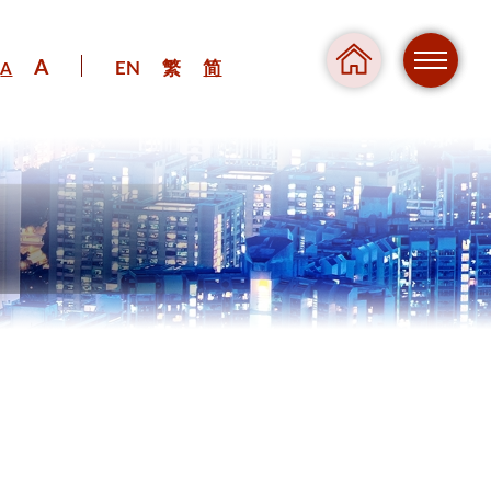
A
EN
繁
简
A
危险
压力