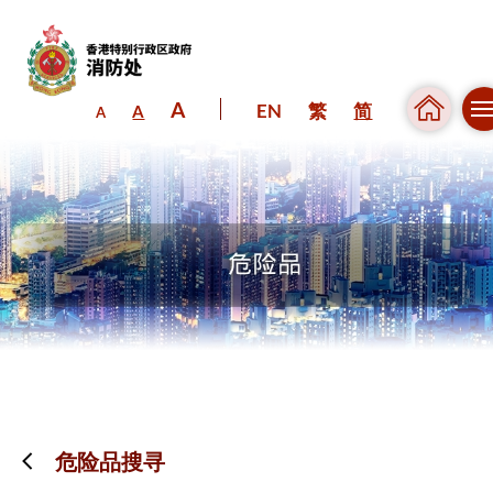
A
EN
繁
简
A
A
跳到内容（按回车键）
危险品搜寻