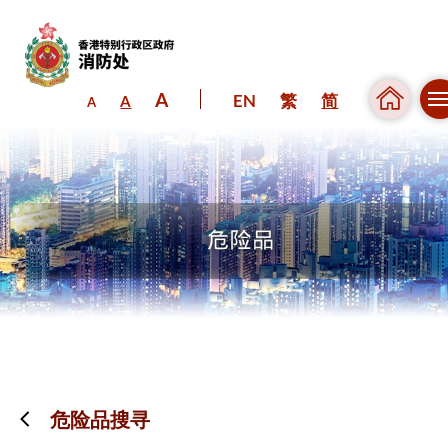
A
EN
繁
简
A
A
跳到内容（按回车键）
危险品搜寻