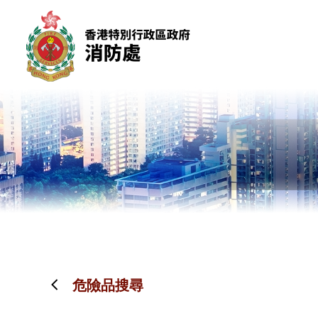
跳到內容（按回車鍵）
危險品搜尋