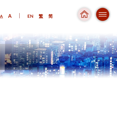
A
EN
繁
简
A
危險
壓力