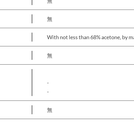
無
無
With not less than 68% aceton
無
-
-
無