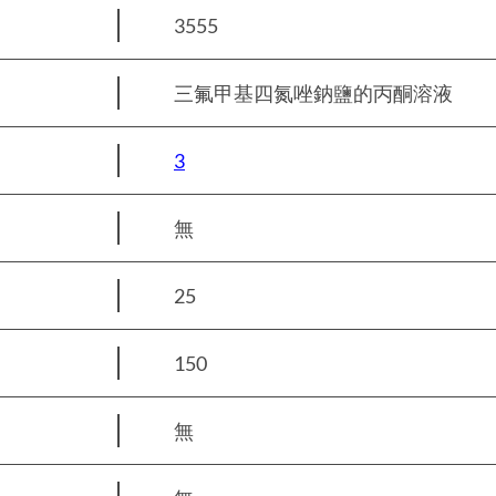
3555
三氟甲基四氮唑鈉鹽的丙酮溶液
3
無
25
150
無