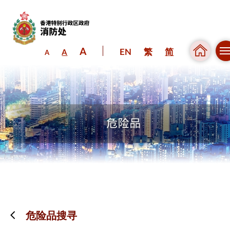
A
EN
繁
简
A
A
跳到内容（按回车键）
危险品搜寻