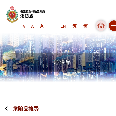
A
EN
繁
简
A
A
跳到內容（按回車鍵）
危險品搜尋