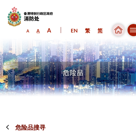
A
EN
繁
简
A
A
跳到内容（按回车键）
危险品搜寻