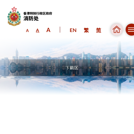
A
EN
繁
简
A
A
跳到内容（按回车键）