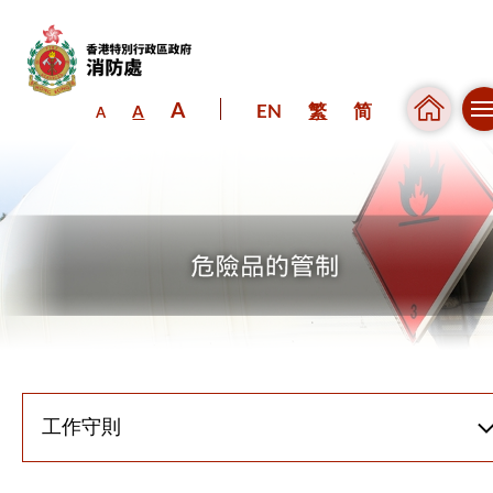
A
EN
繁
简
A
A
跳到內容（按回車鍵）