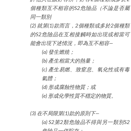
個種類互不相容的
S2
危險品（不論是否屬
同一類別
(2) 就第
(1)
款而言，
2
個種類或多於
2
個種類
的
S2
危險品在互相接觸時如出現或相當可
能會出現下述情況，即為互不相容
—
(a) 發生燃燒；
(b) 產生相當大的熱量；
(c) 產生易燃、致窒息、氧化性或有毒
氣體；
(d) 形成腐蝕性物質；或
(e) 形成化學性質不穩定的物質。
(3) 在不局限第
(1)
款的原則下
—
(a) S2
第
2
類危險品不得與另一類別
S2
危險品一併貯存；