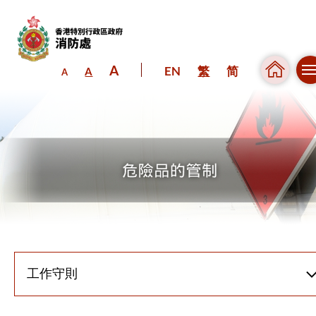
A
EN
繁
简
A
A
跳到內容（按回車鍵）