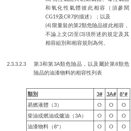
和氧化性氣體彼此相容（須參閱
CG19及CR7的描述）；以及
(4) 限量裝的第2類危險品彼此相容，
不論上文(2)至(3)項所述的規定及其
相容組別和相容規則為何。
2.3.3.2.3
第3和第3A類危險品，以及屬於第8類危
險品的油漆物料的相容性列表
類別
3#
3A#
8*#
易燃液體（3）
O
O
O
柴油或燃油或爐油（3A）
O
O
O
油漆物料（8*）
O
O
O