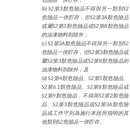
(b) S2
第
3
類危險品不得與另一類別
S2
危險品一併貯存，但
S2
第
3A
類危險品
或屬
S2
第
3
類危險品或
S2
第
8
類危險品
的油漆物料則除外；
(c) S2
第
3A
類危險品不得與另一類別
S2
危險品一併貯存，但
S2
第
3
類危險品或
屬
S2
第
3
類危險品或
S2
第
8
類危險品的
油漆物料則除外；及
(d) S2
第
4
類危險品、
S2
第
5
類危險品、
S2
第6.
1
類危險品、
S2
第
8
類危險品或
S2
第
9
類危險品，不得與
S2
第
2
類危險
品、
S2
第
3
類危險品或
S2
第
3A
類危險
品或工作守則為施行本段所指明的其
他類別
S2
危險品一併貯存。