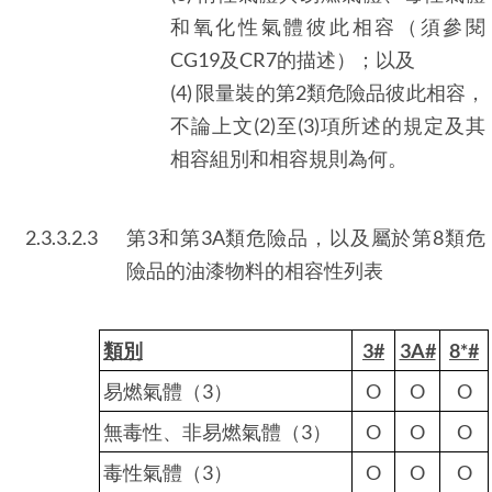
和氧化性氣體彼此相容（須參閱
CG19及CR7的描述）；以及
(4) 限量裝的第2類危險品彼此相容，
不論上文(2)至(3)項所述的規定及其
相容組別和相容規則為何。
2.3.3.2.3
第3和第3A類危險品，以及屬於第8類危
險品的油漆物料的相容性列表
類別
3#
3A#
8*#
易燃氣體（3）
O
O
O
無毒性、非易燃氣體（3）
O
O
O
毒性氣體（3）
O
O
O