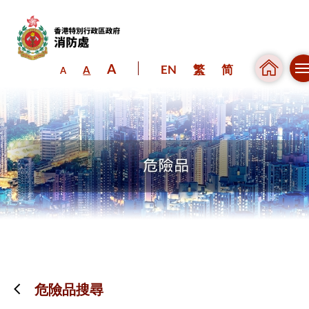
A
EN
繁
简
A
A
跳到內容（按回車鍵）
危險品搜尋