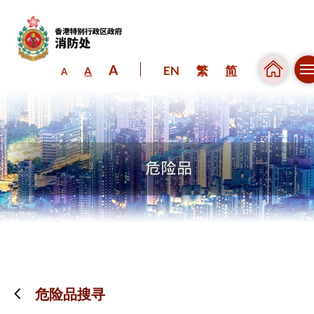
A
EN
繁
简
A
A
跳到内容（按回车键）
危险品搜寻