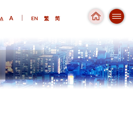
A
EN
繁
简
A
危險
壓力