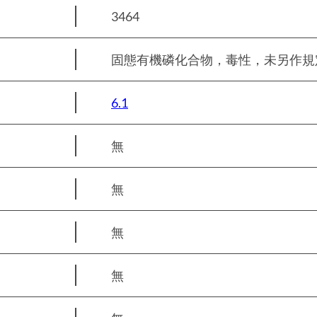
3464
固態有機磷化合物，毒性，未另作規定的 
6.1
無
無
無
無