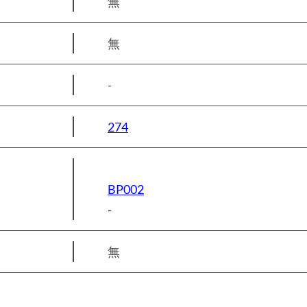
無
無
-
274
BP002
-
無