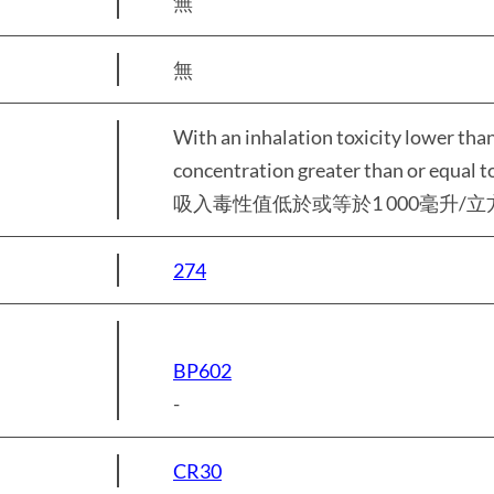
無
無
With an inhalation toxicity lower tha
concentration greater than or equal t
吸入毒性值低於或等於1 000毫升/立
274
BP602
-
CR30