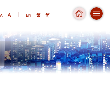
A
EN
繁
简
A
危險
壓力