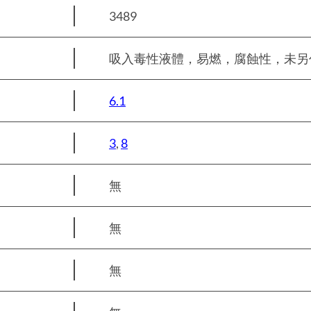
3489
吸入毒性液體，易燃，腐蝕性，未另作規定
6.1
3
,
8
無
無
無