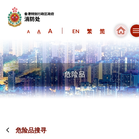
A
EN
繁
简
A
A
跳到内容（按回车键）
危险品搜寻