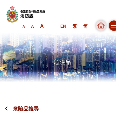
A
EN
繁
简
A
A
跳到內容（按回車鍵）
危險品搜尋