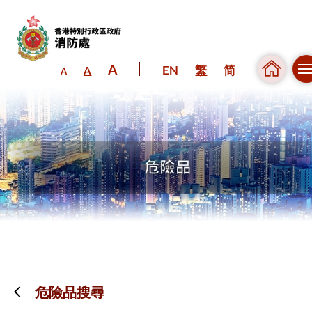
A
EN
繁
简
A
A
跳到內容（按回車鍵）
危險品搜尋