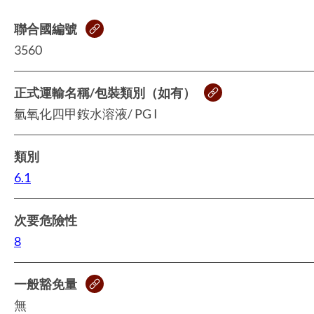
聯合國編號
3560
正式運輸名稱/包裝類別（如有）
氫氧化四甲銨水溶液/ PG I
類別
6.1
次要危險性
8
一般豁免量
無