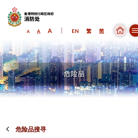
A
EN
繁
简
A
A
跳到内容（按回车键）
危险品搜寻