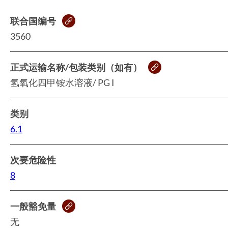
联合国编号
3560
正式运输名称/包装类别（如有）
氢氧化四甲铵水溶液/ PG I
类别
6.1
次要危险性
8
一般豁免量
无