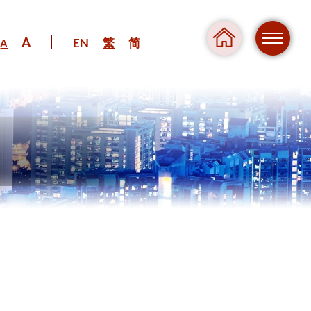
A
EN
繁
简
A
危險
壓力