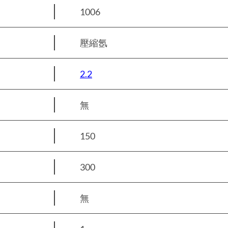
1006
壓縮氬
2.2
無
150
300
無