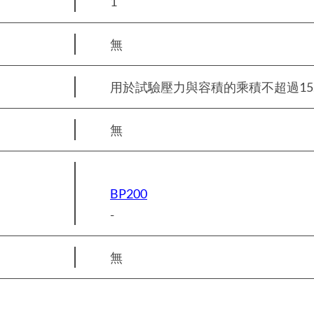
1
無
用於試驗壓力與容積的乘積不超過15.2
無
BP200
-
無