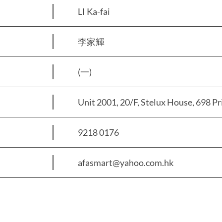
LI Ka-fai
李家輝
(一)
Unit 2001, 20/F, Stelux House, 698 
9218 0176
afasmart@yahoo.com.hk