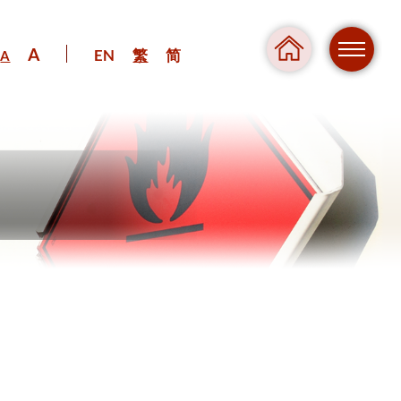
A
EN
繁
简
A
危險
壓力