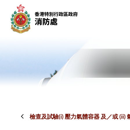
跳到內容（按回車鍵）
檢查及試驗(i) 壓力氣體容器 及／或 (i