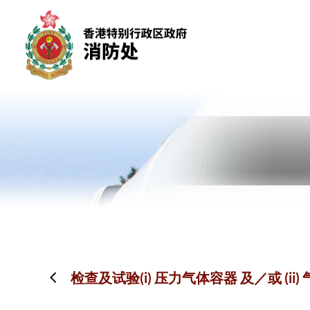
跳到内容（按回车键）
检查及试验(i) 压力气体容器 及／或 (i