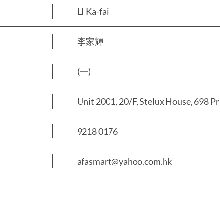
LI Ka-fai
李家輝
(一)
Unit 2001, 20/F, Stelux House, 698 
9218 0176
afasmart@yahoo.com.hk