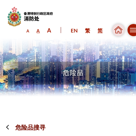
A
EN
繁
简
A
A
跳到内容（按回车键）
危险品搜寻